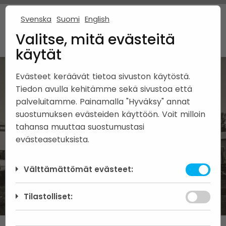
Svenska
Suomi
English
Valitse, mitä evästeitä
käytät
Evästeet keräävät tietoa sivuston käytöstä.
Tiedon avulla kehitämme sekä sivustoa että
palveluitamme. Painamalla "Hyväksy" annat
suostumuksen evästeiden käyttöön. Voit milloin
tahansa muuttaa suostumustasi
Om företaget
evästeasetuksista.
Välttämättömät evästeet:
Välttämättömät evästeet auttavat
Tilastolliset:
tekemään verkkosivustosta käyttökelpoisen
sallimalla perustoimintoja kuten sivulla
Analyyttisten evästeiden avulla voimme
siirtymisen. Verkkosivusto ei toimi kunnolla