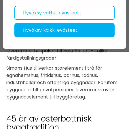
parantaa sivustomme käyttäjäystävällisyttä.
Simons Hus – riktiga hem
ilman näitä evästeitä.
Tähän sisältyy myös edistynyt analyysi
Hyväksy valitut evästeet
sedan 1978
kohdennetun ja personoidun markkinoinnin
tekemiseksi.
Oy Simons Element Ab är ett familjeföretag som
Hyväksy kaikki evästeet
grundades år 1978 i Vörå. Sedan starten har vi
varit föregångare i husbyggnadsbranschen. Idag
levererar vi huspaket till hela landet - i olika
färdigställningsgrader.
Simons Hus tillverkar storelement i trä för
egnahemshus, fritidshus, parhus, radhus,
industrihallar och offentliga byggnader. Förutom
byggnader till privatpersoner levererar vi även
byggnadselement till byggföretag.
45 år av österbottnisk
byggtradition