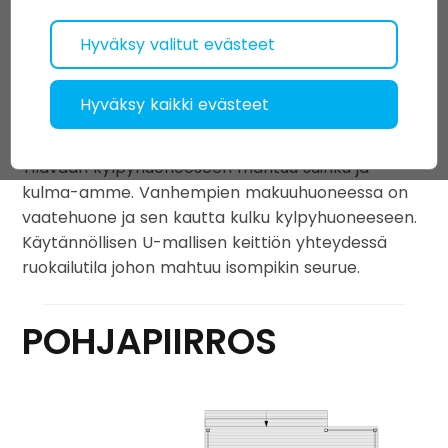
parantaa sivustomme käyttäjäystävällisyttä.
ilman näitä evästeitä.
Tähän sisältyy myös edistynyt analyysi
Hyväksy valitut evästeet
kohdennetun ja personoidun markkinoinnin
tekemiseksi.
Hyväksy kaikki evästeet
Delicatossa on neljä isoa makuuhuonetta
.
Tilavaan kylpyhuoneeseen mahtuu suihku ja
kulma-amme. Vanhempien makuuhuoneessa on
vaatehuone ja sen kautta kulku kylpyhuoneeseen.
Käytännöllisen U-mallisen keittiön yhteydessä
ruokailutila johon mahtuu isompikin seurue.
POHJAPIIRROS