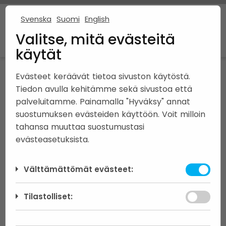
Svenska
Suomi
English
Valitse, mitä evästeitä
käytät
Evästeet keräävät tietoa sivuston käytöstä.
DELICATO |
5H+K+APK+S
Tiedon avulla kehitämme sekä sivustoa että
palveluitamme. Painamalla "Hyväksy" annat
Huoneistoala: 145.0 m² | Kerrosala: 163.5 m² |
suostumuksen evästeiden käyttöön. Voit milloin
Kerrosala MBL §115,3: 158.5 m²
tahansa muuttaa suostumustasi
evästeasetuksista.
Välttämättömät evästeet:
Välttämättömät evästeet auttavat
Tilastolliset:
tekemään verkkosivustosta käyttökelpoisen
sallimalla perustoimintoja kuten sivulla
Analyyttisten evästeiden avulla voimme
siirtymisen. Verkkosivusto ei toimi kunnolla