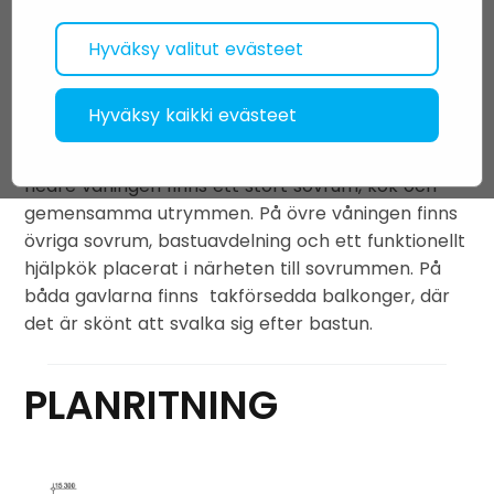
parantaa sivustomme käyttäjäystävällisyttä.
ilman näitä evästeitä.
Tähän sisältyy myös edistynyt analyysi
Hyväksy valitut evästeet
kohdennetun ja personoidun markkinoinnin
tekemiseksi.
Hyväksy kaikki evästeet
Serenos huvudingång finns på ena gaveln,
huset passar därför på långsmala tomter
. I
nedre våningen finns ett stort sovrum, kök och
gemensamma utrymmen. På övre våningen finns
övriga sovrum, bastuavdelning och ett funktionellt
hjälpkök placerat i närheten till sovrummen. På
båda gavlarna finns takförsedda balkonger, där
det är skönt att svalka sig efter bastun.
PLANRITNING