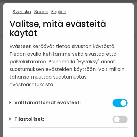
Svenska
Suomi
English
Valitse, mitä evästeitä
käytät
Evästeet keräävät tietoa sivuston käytöstä.
SERENO |
5-6R+K+HJK+B
Tiedon avulla kehitämme sekä sivustoa että
palveluitamme. Painamalla "Hyväksy" annat
Bostadsyta: 160.0 m² | Våningsyta: 187.0 m²
suostumuksen evästeiden käyttöön. Voit milloin
tahansa muuttaa suostumustasi
evästeasetuksista.
Välttämättömät evästeet:
Välttämättömät evästeet auttavat
Tilastolliset:
tekemään verkkosivustosta käyttökelpoisen
sallimalla perustoimintoja kuten sivulla
Analyyttisten evästeiden avulla voimme
siirtymisen. Verkkosivusto ei toimi kunnolla